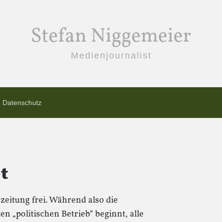
Stefan Niggemeier
Medienjournalist
Datenschutz
t
eitung frei. Während also die
n „politischen Betrieb“ beginnt, alle