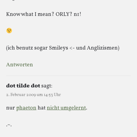
Know what I mean? ORLY? n1!
(ich benutz sogar Smileys <- und Anglizismen)
Antworten
dot tilde dot
sagt:
2. Februar 2009 um 14:53 Uhr
nur
phaeton
hat
nicht umgelernt
.
.~.