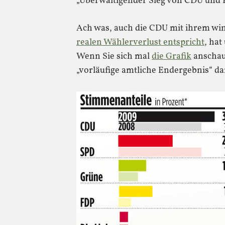
„Überwältigender Sieg von CDU und FDP
Ach was, auch die CDU mit ihrem wi
realen Wählerverlust entspricht
, ha
Wenn Sie sich mal
die Grafik
anschaue
„vorläufige amtliche Endergebnis“ dar