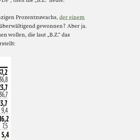
“, titelt die „B.Z.“ heute.
nzigen Prozentzuwachs,
der einem
t überwältigend gewonnen? Aber ja.
n wollen, die laut „B.Z.“ das
stellt: