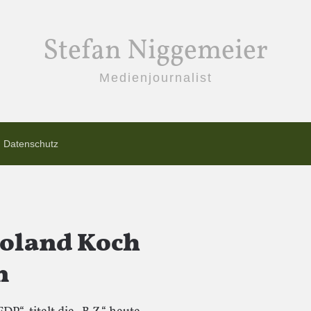
Stefan Niggemeier
Medienjournalist
Datenschutz
 Roland Koch
n