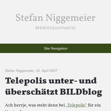
Stefan Niggemeier
Medienjournalist
Site Navigation
Stefan Niggemeier
,
15. April 2007
Telepolis unter- und
überschätzt BILDblog
Ach herrje, was steht denn bei
„Telepolis“
für ein