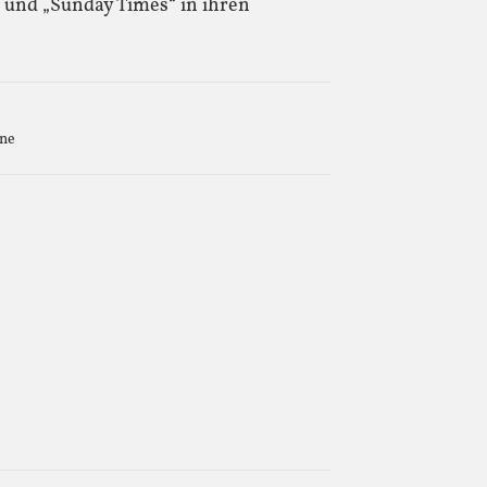
“ und „Sunday Times“ in ihren
ine