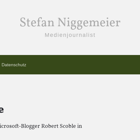
Stefan Niggemeier
Medienjournalist
Datenschutz
e
crosoft-Blogger Robert Scoble in