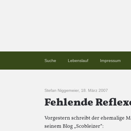
Suche
Lebenslauf
Impressum
Stefan Niggemeier
,
18. März 2007
Fehlende Reflex
Vorgestern schreibt der ehemalige Mi
seinem Blog „Scobleizer“: