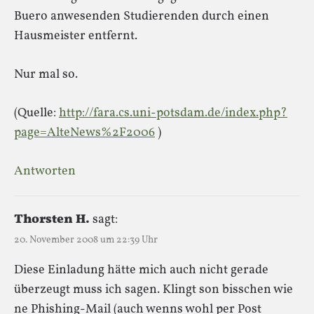
Buero anwesenden Studierenden durch einen
Hausmeister entfernt.
Nur mal so.
(Quelle:
http://fara.cs.uni-potsdam.de/index.php?
page=AlteNews%2F2006
)
Antworten
Thorsten H.
sagt:
20. November 2008 um 22:39 Uhr
Diese Einladung hätte mich auch nicht gerade
überzeugt muss ich sagen. Klingt son bisschen wie
ne Phishing-Mail (auch wenns wohl per Post