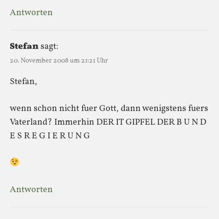
Antworten
Stefan
sagt:
20. November 2008 um 21:21 Uhr
Stefan,
wenn schon nicht fuer Gott, dann wenigstens fuers
Vaterland? Immerhin DER IT GIPFEL DER B U N D
E S R E G I E R U N G
Antworten