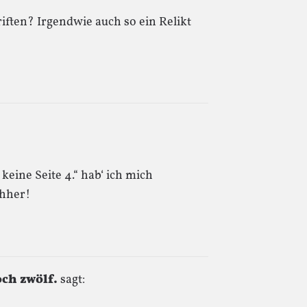
iften? Irgendwie auch so ein Relikt
eine Seite 4.“ hab‘ ich mich
chher!
och zwölf.
sagt: