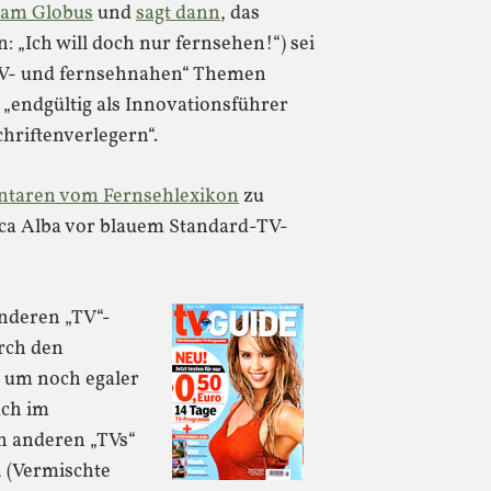
 am Globus
und
sagt dann
, das
 „Ich will doch nur fernsehen!“) sei
TV- und fernsehnahen“ Themen
g „endgültig als Innovationsführer
hriftenverlegern“.
ntaren vom Fernsehlexikon
zu
sica Alba vor blauem Standard-TV-
 anderen „TV“-
rch den
 um noch egaler
uch im
en anderen „TVs“
4 (Vermischte