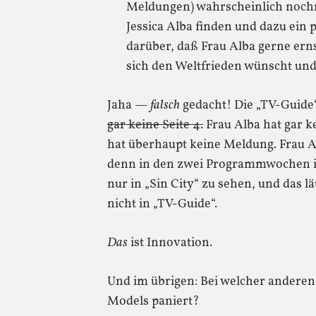
Meldungen) wahrscheinlich nochm
Jessica Alba finden und dazu ein
darüber, daß Frau Alba gerne ern
sich den Weltfrieden wünscht un
Jaha —
falsch
gedacht! Die „TV-Guide“
gar keine Seite 4.
Frau Alba hat gar k
hat überhaupt keine Meldung. Frau A
denn in den zwei Programmwochen is
nur in „Sin City“ zu sehen, und das l
nicht in „TV-Guide“.
Das
ist Innovation.
Und im übrigen: Bei welcher anderen 
Models paniert?