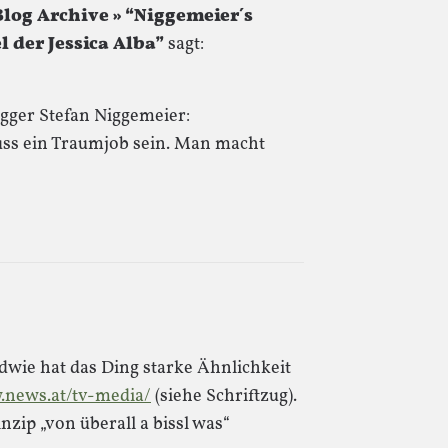
log Archive » “Niggemeier´s
 der Jessica Alba”
sagt:
ogger Stefan Niggemeier:
uss ein Traumjob sein. Man macht
ndwie hat das Ding starke Ähnlichkeit
.news.at/tv-media/
(siehe Schriftzug).
zip „von überall a bissl was“