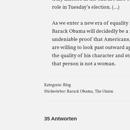
role in Tuesday’s election. (…)
As we enter a new era of equality f
Barack Obama will decidedly be a m
undeniable proof that Americans,
are willing to look past outward 
the quality of his character and st
that person is not a woman.
Kategorie:
Blog
Stichwörter:
Barack Obama
,
The Onion
35 Antworten