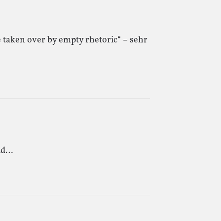
 taken over by empty rhetoric“ – sehr
ild…