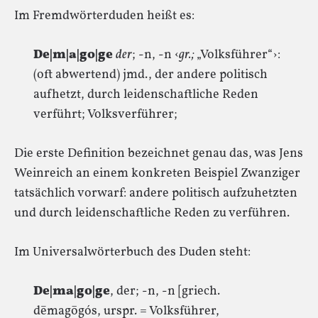
Im Fremdwörterduden heißt es:
De|m|a|go|ge
der
; -n, -n ‹
gr.;
„Volksführer“›:
(oft abwertend) jmd., der andere politisch
aufhetzt, durch leidenschaftliche Reden
verführt; Volksverführer;
Die erste Definition bezeichnet genau das, was Jens
Weinreich an einem konkreten Beispiel Zwanziger
tatsächlich vorwarf: andere politisch aufzuhetzten
und durch leidenschaftliche Reden zu verführen.
Im Universalwörterbuch des Duden steht:
De|ma|go|ge
, der; -n, -n [griech.
dēmagōgós, urspr. = Volksführer,