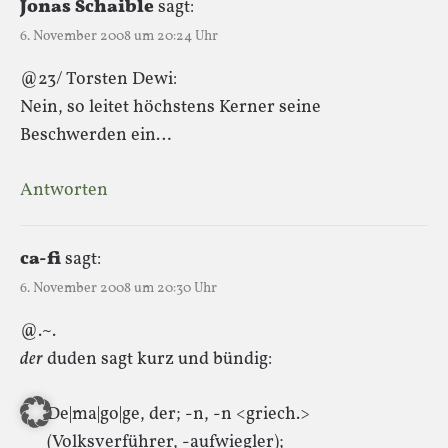
Jonas Schaible
sagt:
6. November 2008 um 20:24 Uhr
@23/ Torsten Dewi:
Nein, so leitet höchstens Kerner seine
Beschwerden ein…
Antworten
ca-fi
sagt:
6. November 2008 um 20:30 Uhr
@.~.
der
duden sagt kurz und bündig:
De|ma|go|ge, der; -n, -n <griech.>
(Volksverführer, -aufwiegler);