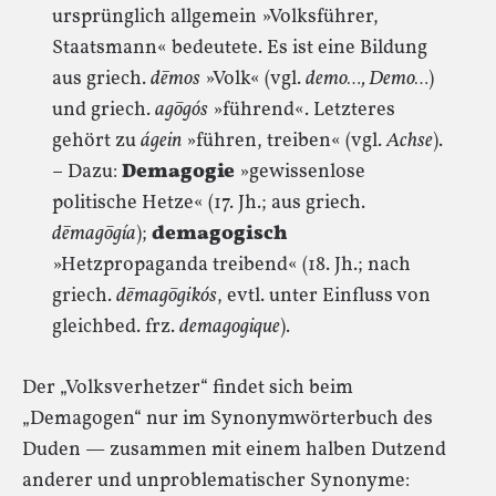
ursprünglich allgemein »Volksführer,
Staatsmann« bedeutete. Es ist eine Bildung
aus griech.
dēmos
»Volk« (vgl.
demo…, Demo…
)
und griech.
agōgós
»führend«. Letzteres
gehört zu
ágein
»führen, treiben« (vgl.
Achse
).
– Dazu:
Demagogie
»gewissenlose
politische Hetze« (17. Jh.; aus griech.
dēmagōgía
);
demagogisch
»Hetzpropaganda treibend« (18. Jh.; nach
griech.
dēmagōgikós
, evtl. unter Einfluss von
gleichbed. frz.
demagogique
).
Der „Volksverhetzer“ findet sich beim
„Demagogen“ nur im Synonymwörterbuch des
Duden — zusammen mit einem halben Dutzend
anderer und unproblematischer Synonyme: