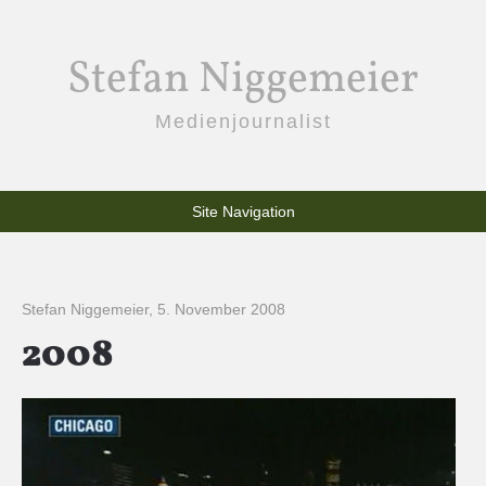
Stefan Niggemeier
Medienjournalist
Site Navigation
Stefan Niggemeier
,
5. November 2008
2008