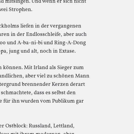
d mitsingen. Und wenn er sich nicht
zwei Strophen.
ckholms liefen in der vergangenen
ren in der Endlosschleife, aber auch
oo und A-ba-ni-bi und Ring-A-Dong
a, jung und alt, noch in Extase.
n können. Mit Irland als Sieger zum
reundlichen, aber viel zu schönen Mann
ntergrund brennender Kerzen derart
 schmachtete, dass es selbst den
te für ihn wurden vom Publikum gar
er Ostblock: Russland, Lettland,