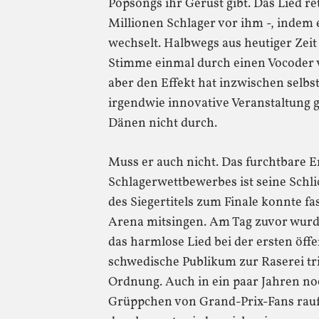
Popsongs ihr Gerüst gibt. Das Lied re
Millionen Schlager vor ihm -, indem 
wechselt. Halbwegs aus heutiger Zeit 
Stimme einmal durch einen Vocoder v
aber den Effekt hat inzwischen selbs
irgendwie innovative Veranstaltung 
Dänen nicht durch.
Muss er auch nicht. Das furchtbare 
Schlagerwettbewerbes ist seine Schli
des Siegertitels zum Finale konnte f
Arena mitsingen. Am Tag zuvor wurde
das harmlose Lied bei der ersten öff
schwedische Publikum zur Raserei trie
Ordnung. Auch in ein paar Jahren n
Grüppchen von Grand-Prix-Fans rauf