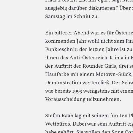
Platz 2 bis 4)? „Ist mir egal“, sagt Me
ausgiebig darüber diskutieren.“ Übe
Samstag im Schnitt zu.
Ein bitterer Abend war es für Österr
kommenden Jahr wohl nicht zum Fina
Punkteschnitt der letzten Jahre ist z
ihnen das Anti-Österreich-Klima in 
der Auftritt der Rounder Girls, dre
Hautfarbe mit einem Motown-Stück, 
Demonstration werten ließ. Der Schw
wie bereits 1999 wenigstens mit eine
Vorausscheidung teilzunehmen.
Stefan Raab lag mit seinem fünften P
Wettbüros. Dabei war sein Auftritt ei
habe gehört, Sie wollen den Song Con