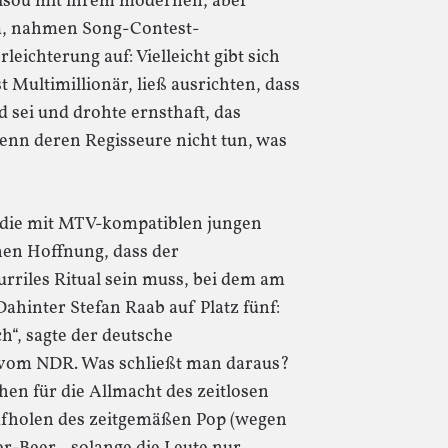
 Alsou mit ihrem modernen, aber
am, nahmen Song-Contest-
leichterung auf: Vielleicht gibt sich
t Multimillionär, ließ ausrichten, dass
d sei und drohte ernsthaft, das
nn deren Regisseure nicht tun, was
, die mit MTV-kompatiblen jungen
en Hoffnung, dass der
rriles Ritual sein muss, bei dem am
ahinter Stefan Raab auf Platz fünf:
ch“, sagte der deutsche
r vom NDR. Was schließt man daraus?
hen für die Allmacht des zeitlosen
Aufholen des zeitgemäßen Pop (wegen