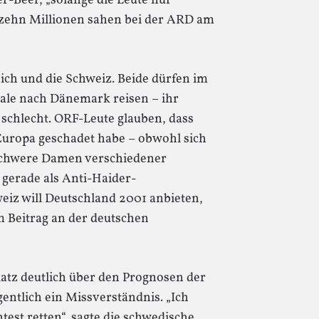
ier-Beer, „solange die Leute nur
r zehn Millionen sahen bei der ARD am
eich und die Schweiz. Beide dürfen im
le nach Dänemark reisen – ihr
u schlecht. ORF-Leute glauben, dass
Europa geschadet habe – obwohl sich
i schwere Damen verschiedener
gerade als Anti-Haider-
eiz will Deutschland 2001 anbieten,
m Beitrag an der deutschen
latz deutlich über den Prognosen der
gentlich ein Missverständnis. „Ich
test retten“, sagte die schwedische