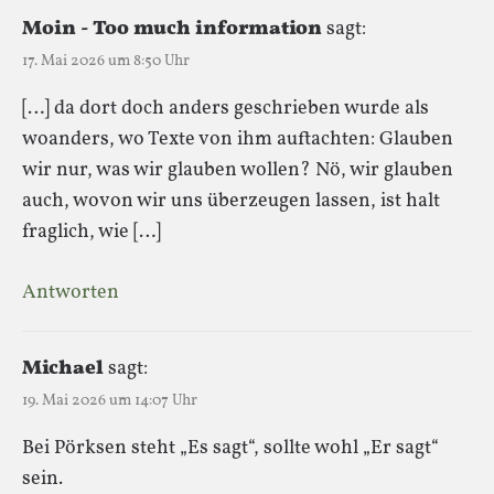
Moin - Too much information
sagt:
17. Mai 2026 um 8:50 Uhr
[…] da dort doch anders geschrie­ben wur­de als
woan­ders, wo Tex­te von ihm auf­tach­ten: Glau­ben
wir nur, was wir glau­ben wol­len? Nö, wir glau­ben
auch, wovon wir uns über­zeu­gen las­sen, ist halt
frag­lich, wie […]
Antworten
Michael
sagt:
19. Mai 2026 um 14:07 Uhr
Bei Pörksen steht „Es sagt“, sollte wohl „Er sagt“
sein.