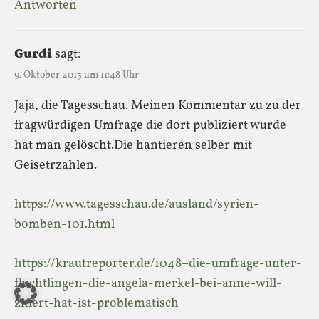
Antworten
Gurdi
sagt:
9. Oktober 2015 um 11:48 Uhr
Jaja, die Tagesschau. Meinen Kommentar zu zu der
fragwürdigen Umfrage die dort publiziert wurde
hat man gelöscht.Die hantieren selber mit
Geisetrzahlen.
https://www.tagesschau.de/ausland/syrien-
bomben-101.html
https://krautreporter.de/1048–die-umfrage-unter-
fluchtlingen-die-angela-merkel-bei-anne-will-
zitiert-hat-ist-problematisch