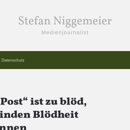
Stefan Niggemeier
Medienjournalist
Datenschutz
Post“ ist zu blöd,
inden Blödheit
önnen