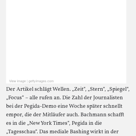
View image
|
gettyimages.com
Sie sehen gerade einen Platzhalterinhalt von
Standard
.
Der Artikel schlägt Wellen. „Zeit“, „Stern“, „Spiegel“,
Um auf den eigentlichen Inhalt zuzugreifen, klicken Sie
auf den Button unten. Bitte beachten Sie, dass dabei
„Focus“ – alle rufen an. Die Zahl der Journalisten
Daten an Drittanbieter weitergegeben werden.
bei der Pegida-Demo eine Woche später schnellt
empor, die der Mitläufer auch. Bachmann schafft
Inhalt entsperren
es in die „New York Times“, Pegida in die
Weitere Informationen
„Tagesschau“. Das mediale Bashing wirkt in der