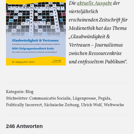
Die
aktuelle Ausgabe
der
vierteljährlich
erscheinenden Zeitschrift für
Medienethik hat das Thema
„Glaubwürdigkeit &
Vertrauen – Journalismus
zwischen Ressourcenkrise
und entfesseltem Publikum“.
Kategorie:
Blog
Stichwörter:
Communicatio Socialis
,
Lügenpresse
,
Pegida
,
Politically Incorrect
,
Sächsische Zeitung
,
Ulrich Wolf
,
Weltwoche
246 Antworten