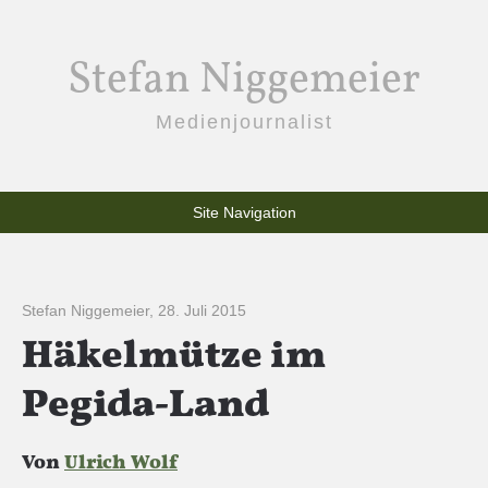
Stefan Niggemeier
Medienjournalist
Site Navigation
Stefan Niggemeier
,
28. Juli 2015
Häkelmütze im
Pegida-Land
Von
Ulrich Wolf