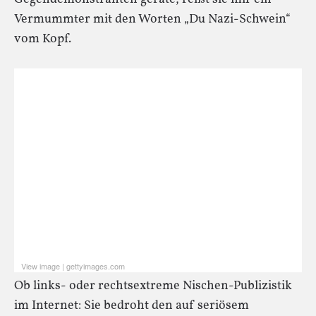
Vermummter mit den Worten „Du Nazi-Schwein“
vom Kopf.
View image
|
gettyimages.com
Sie sehen gerade einen Platzhalterinhalt von
Standard
.
Ob links- oder rechtsextreme Nischen-Publizistik
Um auf den eigentlichen Inhalt zuzugreifen, klicken Sie auf
den Button unten. Bitte beachten Sie, dass dabei Daten an
im Internet: Sie bedroht den auf seriösem
Drittanbieter weitergegeben werden.