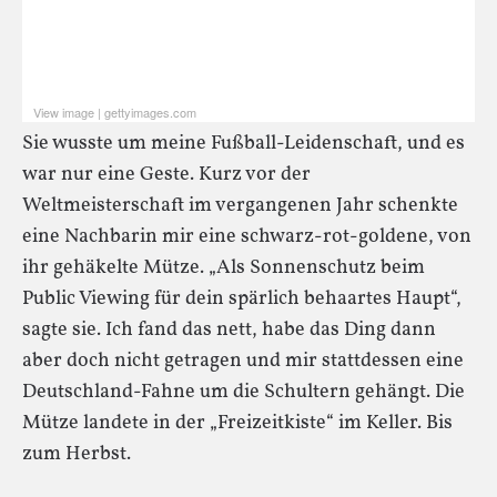
View image
|
gettyimages.com
Sie sehen gerade einen Platzhalterinhalt von
Standard
.
Sie wusste um meine Fußball-Leidenschaft, und es
Um auf den eigentlichen Inhalt zuzugreifen, klicken Sie auf
den Button unten. Bitte beachten Sie, dass dabei Daten an
war nur eine Geste. Kurz vor der
Drittanbieter weitergegeben werden.
Weltmeisterschaft im vergangenen Jahr schenkte
eine Nachbarin mir eine schwarz-rot-goldene, von
Inhalt entsperren
ihr gehäkelte Mütze. „Als Sonnenschutz beim
Weitere Informationen
Public Viewing für dein spärlich behaartes Haupt“,
sagte sie. Ich fand das nett, habe das Ding dann
aber doch nicht getragen und mir stattdessen eine
Deutschland-Fahne um die Schultern gehängt. Die
Mütze landete in der „Freizeitkiste“ im Keller. Bis
zum Herbst.