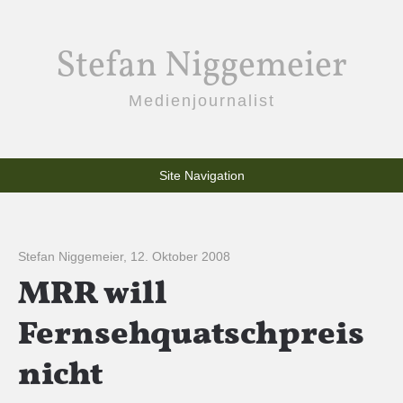
Stefan Niggemeier
Medienjournalist
Site Navigation
Stefan Niggemeier
,
12. Oktober 2008
MRR will
Fernsehquatschpreis
nicht