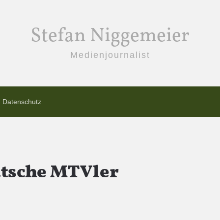
Stefan Niggemeier
Medienjournalist
Datenschutz
utsche MTVler