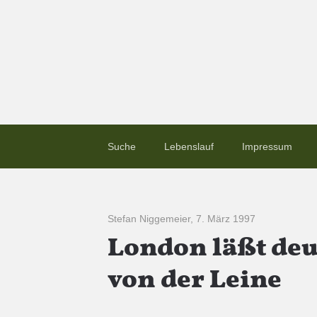
Suche
Lebenslauf
Impressum
Stefan Niggemeier
,
7. März 1997
London läßt de
von der Leine