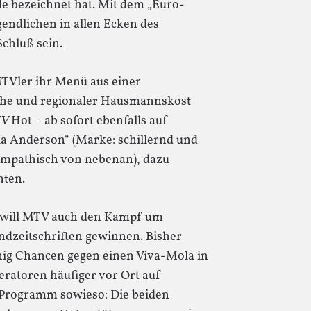
e bezeichnet hat. Mit dem „Euro-
gendlichen in allen Ecken des
chluß sein.
MTVler ihr Menü aus einer
üche und regionaler Hausmannskost
TV
Hot – ab sofort ebenfalls auf
la Anderson“ (Marke: schillernd und
(sympathisch von nebenan), dazu
hten.
 will MTV auch den Kampf um
endzeitschriften gewinnen. Bisher
ig Chancen gegen einen Viva-Mola in
eratoren häufiger vor Ort auf
 Programm sowieso: Die beiden