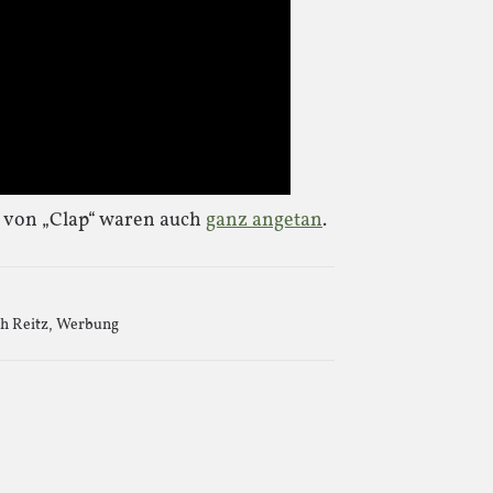
 von „Clap“ waren auch
ganz angetan
.
ch Reitz
,
Werbung