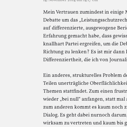
14. November 2014 um 14:17 Uhr
Mein Vertrauen zumindest in einige 
Debatte um das „Leistungsschutzrecht
auf differenzierte, ausgewogene Beri
Erfahrung gemacht habe, dass gewiss
knallhart Partei ergreifen, um die De
Richtung zu lenken? Es ist mir dann
Differenziertheit, die ich von Journ
Ein anderes, strukturelles Problem de
Teilen unerträgliche Oberflächlichke
Themen stattfindet. Zum einen frust
wieder „bei null“ anfangen, statt ma
zum anderen kommt es kaum noch zu
Dialog. Es geht dabei nurnoch darum
wirksam zu vertreten und kaum bis g