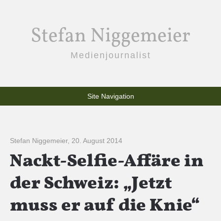
Stefan Niggemeier
Medienjournalist
Site Navigation
Stefan Niggemeier
,
20. August 2014
Nackt-Selfie-Affäre in
der Schweiz: „Jetzt
muss er auf die Knie“