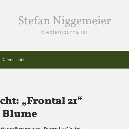
Stefan Niggemeier
Medienjournalist
Datenschutz
cht: „Frontal 21“
e Blume