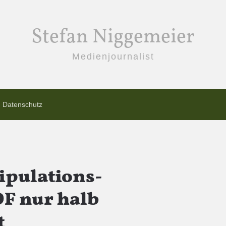
Stefan Niggemeier
Medienjournalist
Datenschutz
pulations-
F nur halb
t