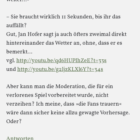
– Sie braucht wirklich 11 Sekunden, bis ihr das
auffällt?
Gut, Jan Hofer sagt ja auch öfters zweimal direkt
hintereinander das Wetter an, ohne, dass er es
bemerkt…
vgl.
http://youtu.be/qd6HUPIhZeE?t=33s
und
http://youtu.be/g2ljzKLXl6Y?t=34s
Aber kann man die Moderation, die für ein
verlorenes Spiel vorbereitet wurde, nicht
verzeihen? Ich meine, dass »die Fans trauern«
wäre dann sicher keine allzu gewagte Vorhersage.
Oder?
Antworten