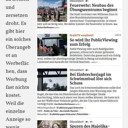
und
zersetzen
droht. Es
gibt hier
ein solches
Überangeb
ot an
Werbefläc
hen, dass
Werbung
fast nichts
kostet.
Weil die
einzelne
Anzeige so
wenig