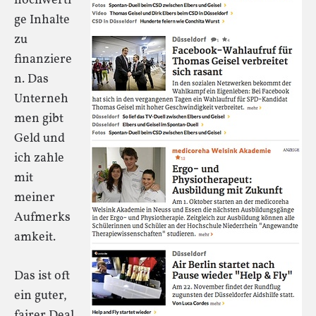
hochwerti
ge Inhalte
zu
finanziere
n. Das
Unterneh
men gibt
Geld und
ich zahle
mit
meiner
Aufmerks
amkeit.
Das ist oft
ein guter,
fairer Deal