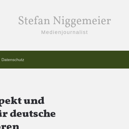
Stefan Niggemeier
Medienjournalist
Datenschutz
pekt und
ür deutsche
oren