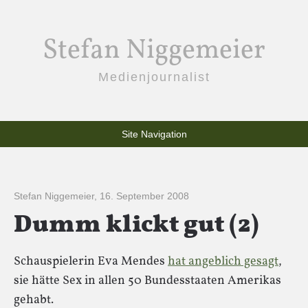
Stefan Niggemeier
Medienjournalist
Site Navigation
Stefan Niggemeier
,
16. September 2008
Dumm klickt gut (2)
Schauspielerin Eva Mendes
hat angeblich gesagt
,
sie hätte Sex in allen 50 Bundesstaaten Amerikas
gehabt.