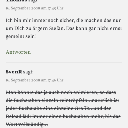
Thomas
sagt:
16. September 2008 um 17:45 Uhr
Ich bin mir immernoch sicher, die machen das nur
um Dich zu ärgern Stefan. Das kann gar nicht ernst
gemeint sein!
Antworten
SvenR
sagt:
16. September 2008 um 17:46 Uhr
Man könnte das ja auch noch animieren, so dass
die Buchstaben einzeln reintröpfeln…natürlich ist
jeder Buchstabe eine einzelne Grafik…und der
Reload lädt immer einen buchstaben mehr, bis das
Wort vollständig…