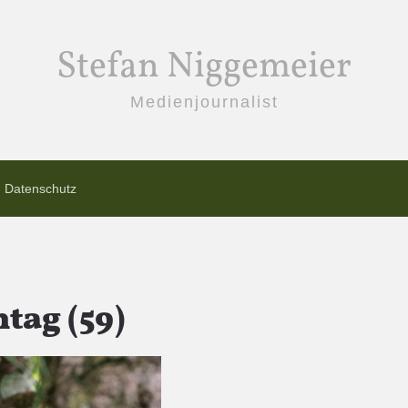
Stefan Niggemeier
Medienjournalist
Datenschutz
tag (59)