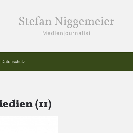
Stefan Niggemeier
Medienjournalist
Datenschutz
edien (11)