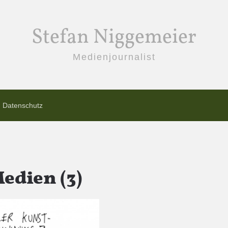
Stefan Niggemeier
Medienjournalist
Datenschutz
edien (3)