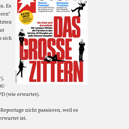
n. Es
tern“
etzten
ut
s sich
),
DU
PD (wie erwartet).
Reportage nicht passieren, weil es
erwartet ist.