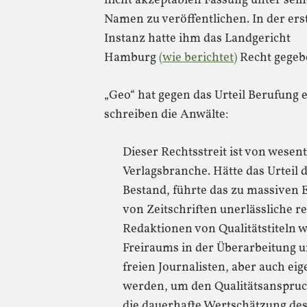
nicht akzeptablen Fassung unter sei
Namen zu veröffentlichen. In der ers
Instanz hatte ihm das Landgericht
Hamburg
(wie berichtet)
Recht gegeb
„Geo“ hat gegen das Urteil Berufung 
schreiben die Anwälte:
Dieser Rechtsstreit ist von wesen
Verlagsbranche. Hätte das Urteil
Bestand, führte das zu massiven Ei
von Zeitschriften unerlässliche r
Redaktionen von Qualitätstiteln 
Freiraums in der Überarbeitung 
freien Journalisten, aber auch ei
werden, um den Qualitätsanspruch
die dauerhafte Wertschätzung des