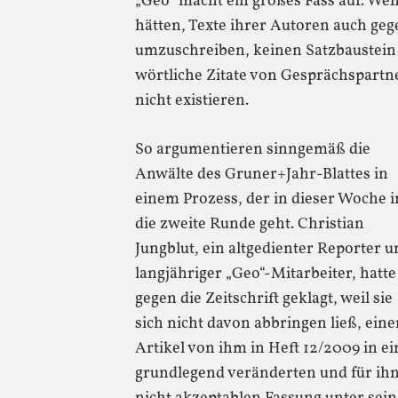
„Geo“ macht ein großes Fass auf. Wen
hätten, Texte ihrer Autoren auch ge
umzuschreiben, keinen Satzbaustein 
wörtliche Zitate von Gesprächspartn
nicht existieren.
So argumentieren sinngemäß die
Anwälte des Gruner+Jahr-Blattes in
einem Prozess, der in dieser Woche i
die zweite Runde geht. Christian
Jungblut, ein altgedienter Reporter u
langjähriger „Geo“-Mitarbeiter, hatte
gegen die Zeitschrift geklagt, weil sie
sich nicht davon abbringen ließ, eine
Artikel von ihm in Heft 12/2009 in ei
grundlegend veränderten und für ih