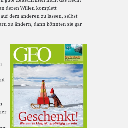
n gute Zeitschriften nicht das Recht
gen deren Willen komplett
auf dem anderen zu lassen, selbst
ern zu ändern, dann könnten sie gar
n
nd
n
ner
n