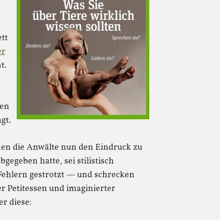
tt
er
t.
den
gt.
en die Anwälte nun den Eindruck zu
gegeben hatte, sei stilistisch
ehlern gestrotzt — und schrecken
er Petitessen und imaginierter
r diese: