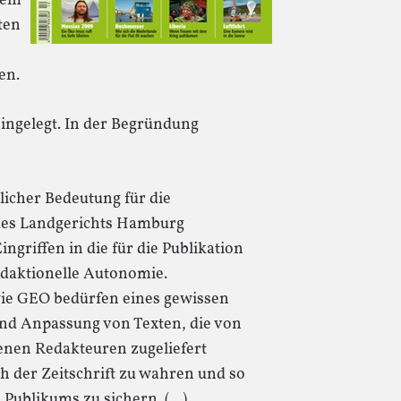
nem
ten
en.
eingelegt. In der Begründung
tlicher Bedeutung für die
 des Landgerichts Hamburg
ngriffen in die für die Publikation
edaktionelle Autonomie.
wie GEO bedürfen eines gewissen
und Anpassung von Texten, die von
genen Redakteuren zugeliefert
 der Zeitschrift zu wahren und so
 Publikums zu sichern. (…)