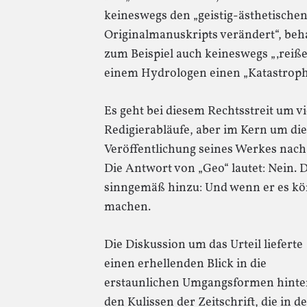
keineswegs den „geistig-ästhetische
Originalmanuskripts verändert“, beha
zum Beispiel auch keineswegs „‚reißer
einem Hydrologen einen „Katastrop
Es geht bei diesem Rechtsstreit um vi
Redigierabläufe, aber im Kern um die
Veröffentlichung seines Werkes nac
Die Antwort von „Geo“ lautet: Nein. D
sinngemäß hinzu: Und wenn er es kö
machen.
Die Diskussion um das Urteil lieferte
einen erhellenden Blick in die
erstaunlichen Umgangsformen hinte
den Kulissen der Zeitschrift, die in d