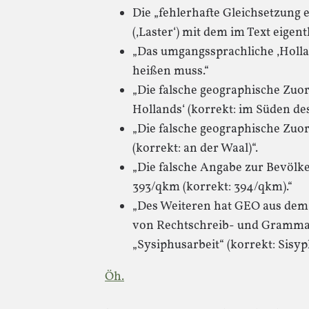
Die „fehlerhafte Gleichsetzung
(‚Laster‘) mit dem im Text eigen
„Das umgangssprachliche ‚Hollan
heißen muss.“
„Die falsche geographische Zuo
Hollands‘ (korrekt: im Süden des
„Die falsche geographische Zu
(korrekt: an der Waal)“.
„Die falsche Angabe zur Bevölk
393/qkm (korrekt: 394/qkm).“
„Des Weiteren hat GEO aus dem
von Rechtschreib- und Grammatik
„Sysiphusarbeit“ (korrekt: Sisyp
Öh.