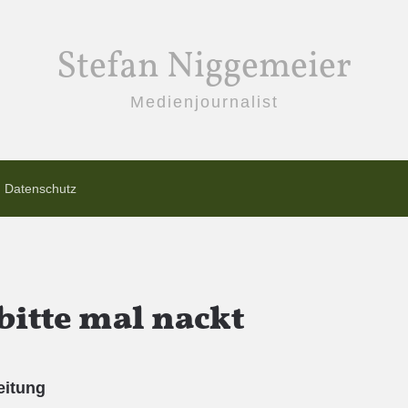
Stefan Niggemeier
Medienjournalist
Datenschutz
bitte mal nackt
eitung