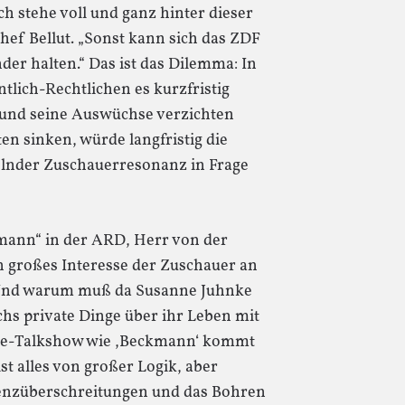
h stehe voll und ganz hinter dieser
ef Bellut. „Sonst kann sich das ZDF
der halten.“ Das ist das Dilemma: In
tlich-Rechtlichen es kurzfristig
d und seine Auswüchse verzichten
n sinken, würde langfristig die
nder Zuschauerresonanz in Frage
ann“ in der ARD, Herr von der
in großes Interesse der Zuschauer an
“ Und warum muß da Susanne Juhnke
 private Dinge über ihr Leben mit
ple-Talkshow wie ,Beckmann‘ kommt
st alles von großer Logik, aber
enzüberschreitungen und das Bohren