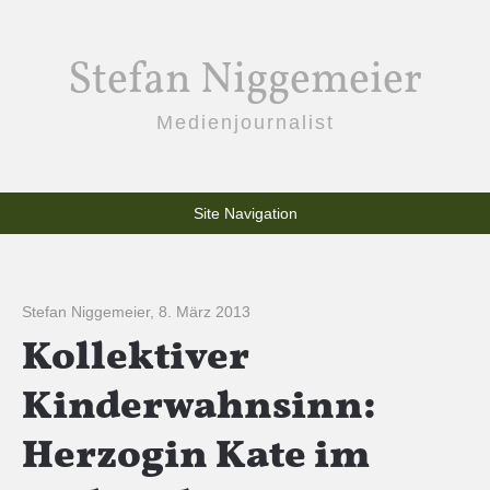
Stefan Niggemeier
Medienjournalist
Site Navigation
Stefan Niggemeier
,
8. März 2013
Kollektiver
Kinderwahnsinn:
Herzogin Kate im