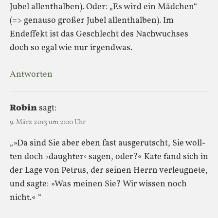
Jubel allenthalben). Oder: „Es wird ein Mädchen“
(=> genauso großer Jubel allenthalben). Im
Endeffekt ist das Geschlecht des Nachwuchses
doch so egal wie nur irgendwas.
Antworten
Robin
sagt:
9. März 2013 um 2:00 Uhr
„»Da sind Sie aber eben fast aus­ge­rutscht, Sie woll­
ten doch ›daugh­ter‹ sagen, oder?« Kate fand sich in
der Lage von Petrus, der sei­nen Herrn ver­leug­nete,
und sagte: »Was mei­nen Sie? Wir wis­sen noch
nicht.« “