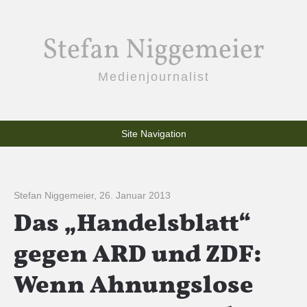
Stefan Niggemeier
Medienjournalist
Site Navigation
Stefan Niggemeier
,
26. Januar 2013
Das „Handelsblatt“
gegen ARD und ZDF:
Wenn Ahnungslose