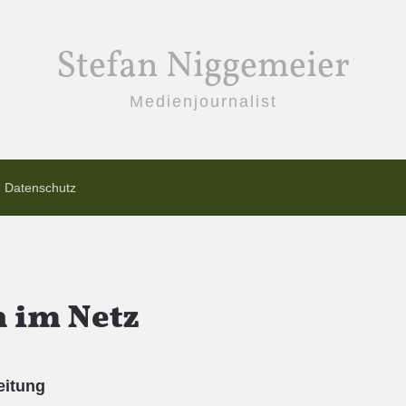
Stefan Niggemeier
Medienjournalist
Datenschutz
 im Netz
eitung