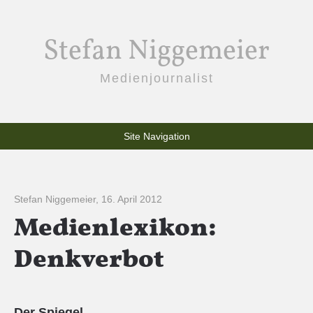
Stefan Niggemeier
Medienjournalist
Site Navigation
Stefan Niggemeier
,
16. April 2012
Medienlexikon:
Denkverbot
Der Spiegel