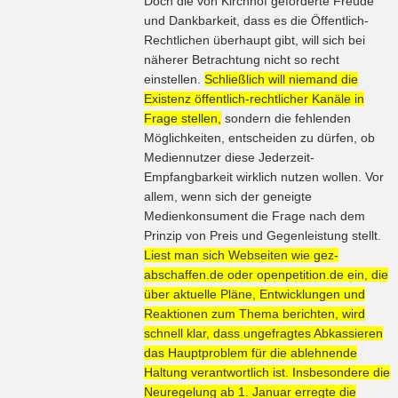
Doch die von Kirchhof geforderte Freude
und Dankbarkeit, dass es die Öffentlich-
Rechtlichen überhaupt gibt, will sich bei
näherer Betrachtung nicht so recht
einstellen.
Schließlich will niemand die
Existenz öffentlich-rechtlicher Kanäle in
Frage stellen,
sondern die fehlenden
Möglichkeiten, entscheiden zu dürfen, ob
Mediennutzer diese Jederzeit-
Empfangbarkeit wirklich nutzen wollen. Vor
allem, wenn sich der geneigte
Medienkonsument die Frage nach dem
Prinzip von Preis und Gegenleistung stellt.
Liest man sich Webseiten wie gez-
abschaffen.de oder openpetition.de ein, die
über aktuelle Pläne, Entwicklungen und
Reaktionen zum Thema berichten, wird
schnell klar, dass ungefragtes Abkassieren
das Hauptproblem für die ablehnende
Haltung verantwortlich ist. Insbesondere die
Neuregelung ab 1. Januar erregte die