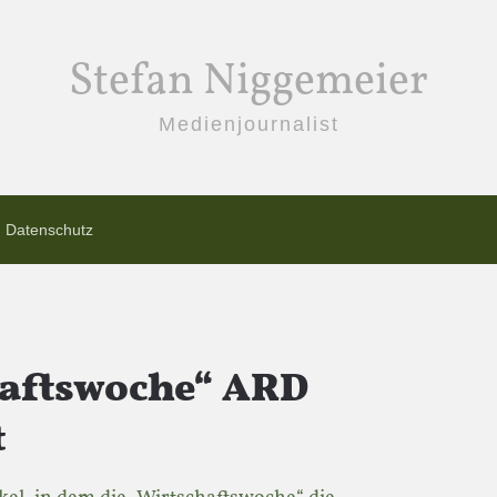
Stefan Niggemeier
Medienjournalist
Datenschutz
haftswoche“ ARD
t