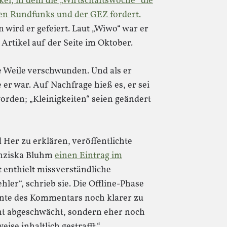
kel, in dem die „Wirtschaftswoche“ die
hen Rundfunks und der GEZ fordert.
wird er gefeiert. Laut „Wiwo“ war er
Artikel auf der Seite im Oktober.
e Weile verschwunden. Und als er
 er war. Auf Nachfrage hieß es, er sei
rden; „Kleinigkeiten“ seien geändert
Her zu erklären, veröffentlichte
anziska Bluhm
einen Eintrag im
 enthielt missverständliche
ler“, schrieb sie. Die Offline-Phase
nte des Kommentars noch klarer zu
cht abgeschwächt, sondern eher noch
eise inhaltlich gestrafft.“