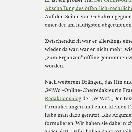
Er ist ein großer Hit:
Der Online-Arti
Abschaffung des öffentlich-rechtlic
Auf den Seiten von Gebührengegnern 
einer der am häufigsten abgerufenen 
Zwischendurch war er allerdings ein
wieder da war, war er nicht mehr, wie
„zum Ergänzen“ offline genommen wo
worden.
Nach weiterem Drängen, das Hin und 
„WiWo“-Online-Chefredakteurin Fr
Redaktionsblog
der „WiWo“. „Der Text
Formulierungen und einen kleinen Feh
habe man dazu genutzt, „die Argume
formulieren. Wir haben sie dabei ni
zugespitzt. Dafür haben den Text teilw