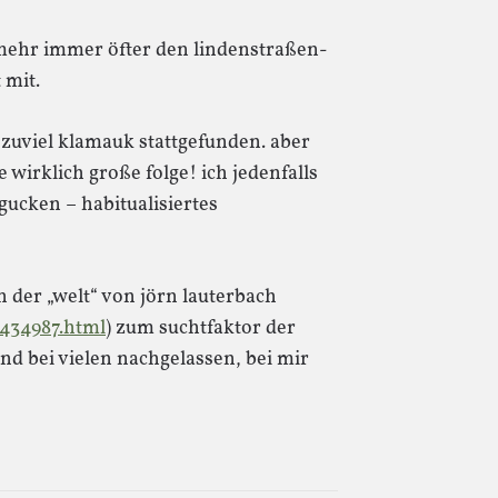
mehr immer öfter den lindenstraßen-
 mit.
tv zuviel klamauk stattgefunden. aber
 wirklich große folge! ich jedenfalls
ucken – habitualisiertes
n der „welt“ von jörn lauterbach
/434987.html
) zum suchtfaktor der
nd bei vielen nachgelassen, bei mir