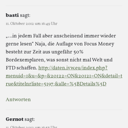
basti
sagt:
11. Oktober 2012 um 16:49 Uhr
„…in jedem Fall aber anscheinend immer wieder
gerne lesen“ Naja, die Auflage von Focus Money
besteht zur Zeit aus ungefähr 50%
Bordexemplaren, was sonst nicht mal Welt und
FTD schaffen.
http://daten.ivw.eu/index.php?
menuid=1&u=&p=&20122=ON&20121=ON&detail=t
rue&titelnrliste=5197;&alle=%5BDetails%5D
Antworten
Gernot
sagt:
11. Oktober 2012 um 16:57 Uhr