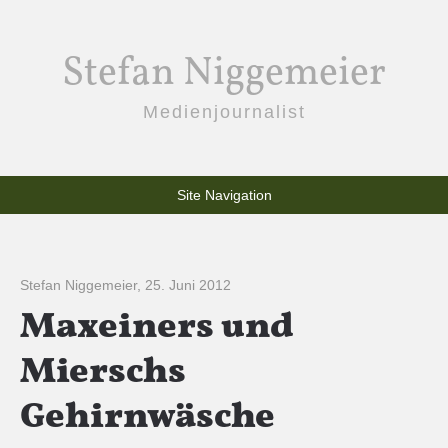
Stefan Niggemeier
Medienjournalist
Site Navigation
Stefan Niggemeier
,
25. Juni 2012
Maxeiners und
Mierschs
Gehirnwäsche