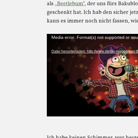
als
„Beetlebum“
, der uns fürs Bakub
geschenkt hat. Ich hab den sicher je
kann es immer noch nicht fassen, wie 
Video-
Media error: Format(s) not supported or sou
Player
Datei herunterladen: http://www.stefan-niggemeier
Ich habe keinen Schimmer, wer heut