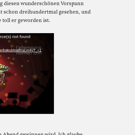
log diesen wunderschönen Vorspann
tzt schon dreihundertmal gesehen, und
toll er geworden ist.
rce(s) not found
.de/bakublogfinal.m4v?_=1
e Abend gewinnen wird. Ich glaube