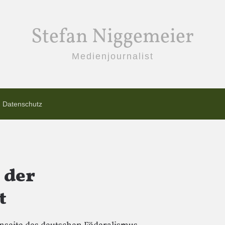
Stefan Niggemeier
Medienjournalist
Datenschutz
 der
t