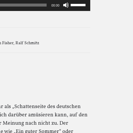
Pfeiltasten
00:00
Hoch/Runter
benutzen,
um
die
 Fisher
,
Ralf Schmitz
Lautstärke
zu
regeln.
r als „Schattenseite des deutschen
ich darüber amüsieren kann, auf den
er Meinung nach nicht zu. Der
lme wie „Ein guter Sommer“ oder