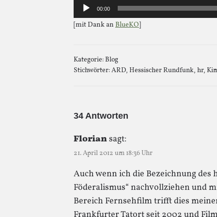
Audio-
00:00
Player
[mit Dank an
BlueKO
]
Kategorie:
Blog
Stichwörter:
ARD
,
Hessischer Rundfunk
,
hr
,
Kim
34 Antworten
Florian
sagt:
21. April 2012 um 18:36 Uhr
Auch wenn ich die Bezeichnung des h
Föderalismus“ nachvollziehen und m
Bereich Fernsehfilm trifft dies mein
Frankfurter Tatort seit 2002 und Fi