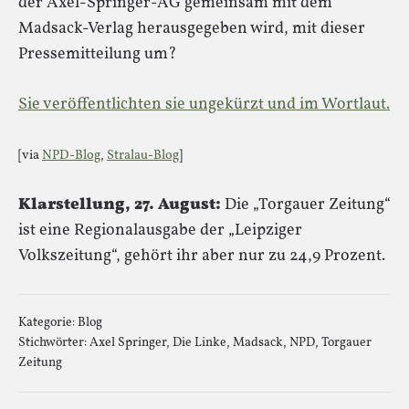
der Axel-Springer-AG gemeinsam mit dem
Madsack-Verlag herausgegeben wird, mit dieser
Pressemitteilung um?
Sie veröffentlichten sie ungekürzt und im Wortlaut.
[via
NPD-Blog
,
Stralau-Blog
]
Klarstellung, 27. August:
Die „Torgauer Zeitung“
ist eine Regionalausgabe der „Leipziger
Volkszeitung“, gehört ihr aber nur zu 24,9 Prozent.
Kategorie:
Blog
Stichwörter:
Axel Springer
,
Die Linke
,
Madsack
,
NPD
,
Torgauer
Zeitung