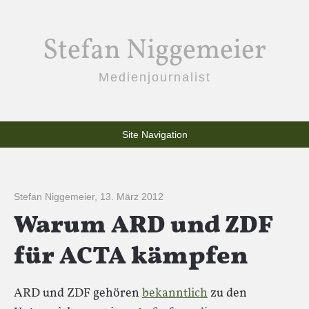
Stefan Niggemeier
Medienjournalist
Site Navigation
Stefan Niggemeier
,
13. März 2012
Warum ARD und ZDF
für ACTA kämpfen
ARD und ZDF gehören
bekanntlich
zu den