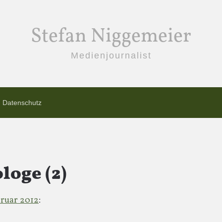
Stefan Niggemeier
Medienjournalist
Datenschutz
loge (2)
bruar 2012
: