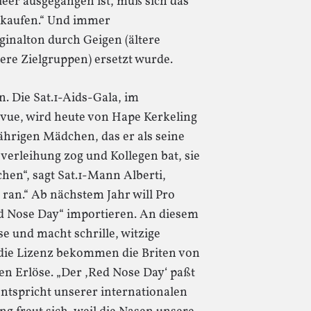
 leer ausgegangen ist, muß sich das
hkaufen.“ Und immer
ginalton durch Geigen (ältere
gere Zielgruppen) ersetzt wurde.
. Die Sat.1-Aids-Gala, im
vue, wird heute von Hape Kerkeling
ährigen Mädchen, das er als seine
verleihung zog und Kollegen bat, sie
hen“, sagt Sat.1-Mann Alberti,
ran.“ Ab nächstem Jahr will Pro
ed Nose Day“ importieren. An diesem
se und macht schrille, witzige
die Lizenz bekommen die Briten von
en Erlöse. „Der ,Red Nose Day‘ paßt
 entspricht unserer internationalen