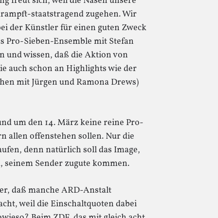
g freut sich, weil die Nasen unsere
rkrampft-staatstragend zugehen. Wir
i der Künstler für einen guten Zweck
as Pro-Sieben-Ensemble mit Stefan
en und wissen, daß die Aktion von
ie auch schon an Highlights wie der
iehen mit Jürgen und Ramona Drews)
und um den 14. März keine reine Pro-
n allen offenstehen sollen. Nur die
ufen, denn natürlich soll das Image,
rd, seinem Sender zugute kommen.
mmer, daß manche ARD-Anstalt
ht, weil die Einschaltquoten dabei
wieso? Beim ZDF, das mit gleich acht