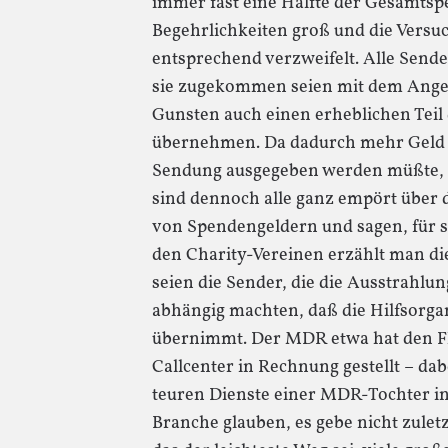
immer fast eine Hälfte der Gesamtsp
Begehrlichkeiten groß und die Vers
entsprechend verzweifelt. Alle Send
sie zugekommen seien mit dem Angeb
Gunsten auch einen erheblichen Teil
übernehmen. Da dadurch mehr Geld
Sendung ausgegeben werden müßte, g
sind dennoch alle ganz empört über
von Spendengeldern und sagen, für si
den Charity-Vereinen erzählt man di
seien die Sender, die die Ausstrahlu
abhängig machten, daß die Hilfsorga
übernimmt. Der MDR etwa hat den Flu
Callcenter in Rechnung gestellt – dabe
teuren Dienste einer MDR-Tochter i
Branche glauben, es gebe nicht zuletz