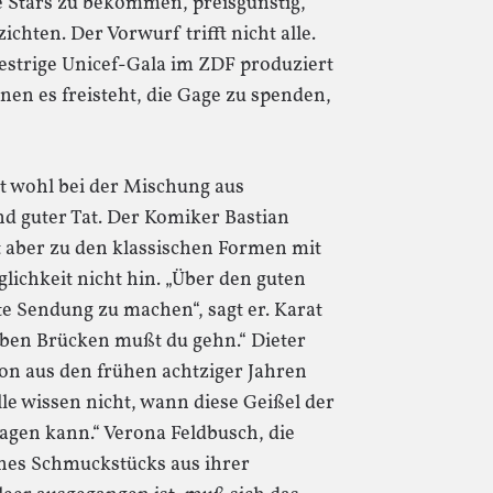
ße Stars zu bekommen, preisgünstig,
ichten. Der Vorwurf trifft nicht alle.
gestrige Unicef-Gala im ZDF produziert
enen es freisteht, die Gage zu spenden,
t wohl bei der Mischung aus
d guter Tat. Der Komiker Bastian
t aber zu den klassischen Formen mit
lichkeit nicht hin. „Über den guten
te Sendung zu machen“, sagt er. Karat
eben Brücken mußt du gehn.“ Dieter
on aus den frühen achtziger Jahren
e wissen nicht, wann diese Geißel der
agen kann.“ Verona Feldbusch, die
ines Schmuckstücks aus ihrer