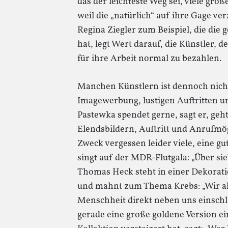
das der leichteste Weg sei, viele gro
weil die „natürlich“ auf ihre Gage verz
Regina Ziegler zum Beispiel, die die 
hat, legt Wert darauf, die Künstler, d
für ihre Arbeit normal zu bezahlen.
Manchen Künstlern ist dennoch nich
Imagewerbung, lustigen Auftritten un
Pastewka spendet gerne, sagt er, geh
Elendsbildern, Auftritt und Anrufmög
Zweck vergessen leider viele, eine gu
singt auf der MDR-Flutgala: „Über si
Thomas Heck steht in einer Dekorati
und mahnt zum Thema Krebs: „Wir all
Menschheit direkt neben uns einschl
gerade eine große goldene Version e