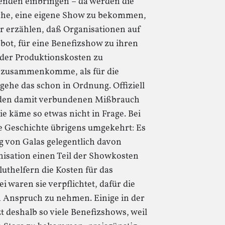
enden einbringen – da werden die
uche, eine eigene Show zu bekommen,
er erzählen, daß Organisationen auf
ot, für eine Benefizshow zu ihren
 der Produktionskosten zu
 zusammenkomme, als für die
ehe das schon in Ordnung. Offiziell
 den damit verbundenen Mißbrauch
e käme so etwas nicht in Frage. Bei
e Geschichte übrigens umgekehrt: Es
ng von Galas gelegentlich davon
nisation einen Teil der Showkosten
thelfern die Kosten für das
i waren sie verpflichtet, dafür die
n Anspruch zu nehmen. Einige in der
t deshalb so viele Benefizshows, weil