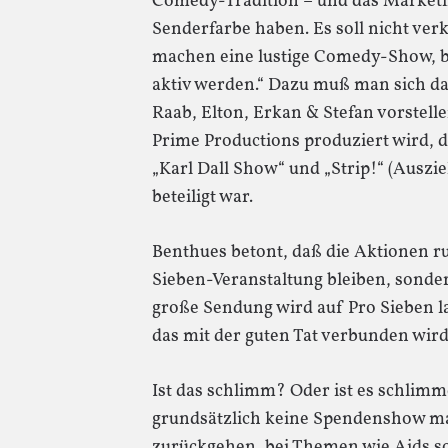
Comedy-Tradition – und das Marketin
Senderfarbe haben. Es soll nicht ve
machen eine lustige Comedy-Show, be
aktiv werden.“ Dazu muß man sich d
Raab, Elton, Erkan & Stefan vorstell
Prime Productions produziert wird, d
„Karl Dall Show“ und „Strip!“ (Ausz
beteiligt war.
Benthues betont, daß die Aktionen r
Sieben-Veranstaltung bleiben, sonder
große Sendung wird auf Pro Sieben la
das mit der guten Tat verbunden wi
Ist das schlimm? Oder ist es schli
grundsätzlich keine Spendenshow mac
zurückgehen, bei Themen wie Aids so