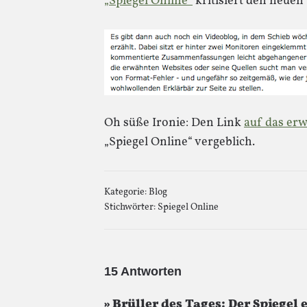
„Spiegel Online“
kritisiert den neuen
Oh süße Ironie: Den Link
auf das er
„Spiegel Online“ vergeblich.
Kategorie:
Blog
Stichwörter:
Spiegel Online
15 Antworten
» Brüller des Tages: Der Spiegel