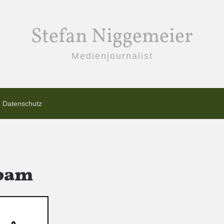
Stefan Niggemeier
Medienjournalist
Datenschutz
bam