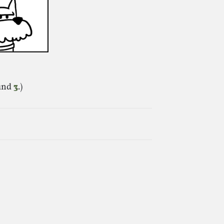
und
3
.)