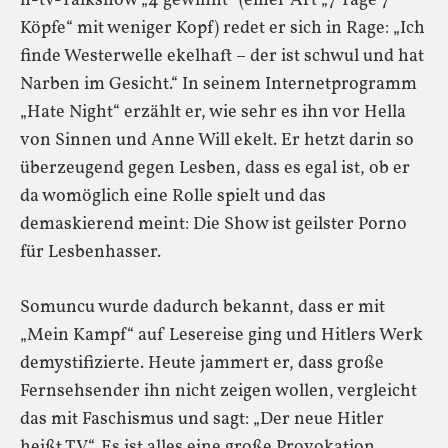
n-tv-Talkshow „4 gewinnt“ (einer Art „7 Tage 7
Köpfe“ mit weniger Kopf) redet er sich in Rage: „Ich
finde Westerwelle ekelhaft – der ist schwul und hat
Narben im Gesicht.“ In seinem Internetprogramm
„Hate Night“ erzählt er, wie sehr es ihn vor Hella
von Sinnen und Anne Will ekelt. Er hetzt darin so
überzeugend gegen Lesben, dass es egal ist, ob er
da womöglich eine Rolle spielt und das
demaskierend meint: Die Show ist geilster Porno
für Lesbenhasser.
Somuncu wurde dadurch bekannt, dass er mit
„Mein Kampf“ auf Lesereise ging und Hitlers Werk
demystifizierte. Heute jammert er, dass große
Fernsehsender ihn nicht zeigen wollen, vergleicht
das mit Faschismus und sagt: „Der neue Hitler
heißt TV“. Es ist alles eine große Provokation.