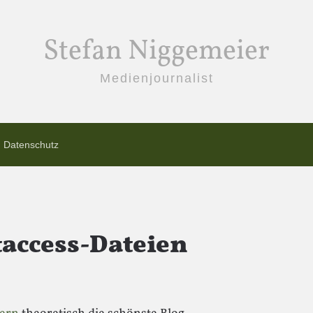
Stefan Niggemeier
Medienjournalist
Datenschutz
taccess-Dateien