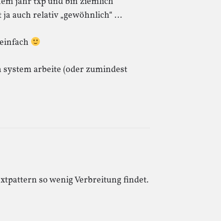
nem jahr txp und bin ziemlich
t ja auch relativ „gewöhnlich“ …
 einfach
n system arbeite (oder zumindest
extpattern so wenig Verbreitung findet.